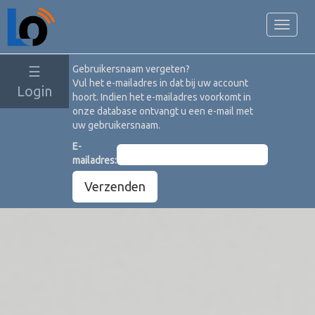
Toggl
navig
☰
Gebruikersnaam vergeten?
Vul het e-mailadres in dat bij uw account
Login
Gebruikersnaam
hoort. Indien het e-mailadres voorkomt in
onze database ontvangt u een e-mail met
uw gebruikersnaam.
Wachtwoord
E-
mailadres:
Onthoud mij
Verzenden
Wachtwoord
vergeten?
Gebruikersnaam
vergeten?
Registreer